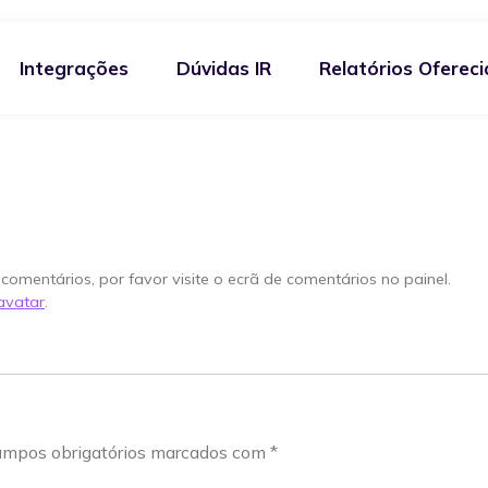
Integrações
Dúvidas IR
Relatórios Oferec
o artigo. Edite-o ou elimine-o, e depois comece a escrever!
comentários, por favor visite o ecrã de comentários no painel.
avatar
.
mpos obrigatórios marcados com
*